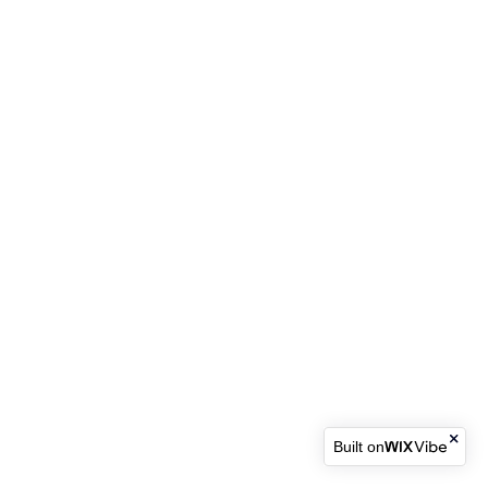
Built on