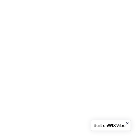
Built on