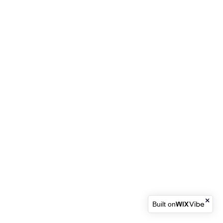
Built on