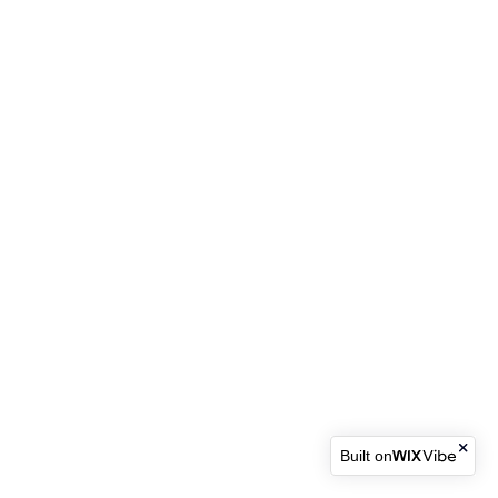
Built on