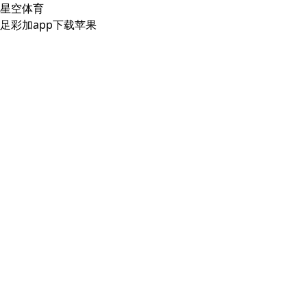
星空体育
足彩加app下载苹果