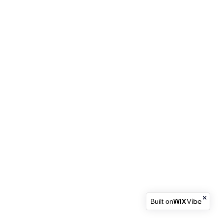
Built on