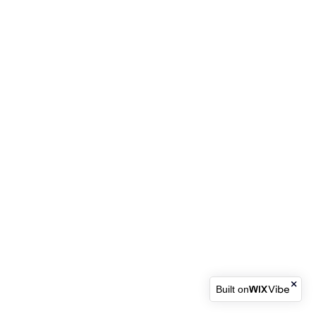
Built on