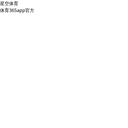
星空体育
体育365app官方