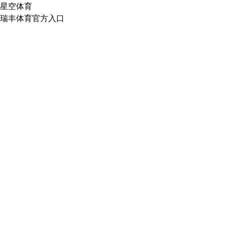
星空体育
瑞丰体育官方入口