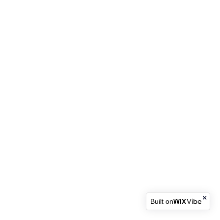
Built on