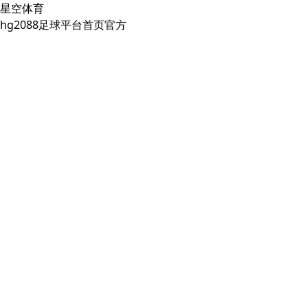
星空体育
hg2088足球平台首页官方