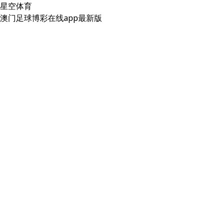
星空体育
澳门足球博彩在线app最新版