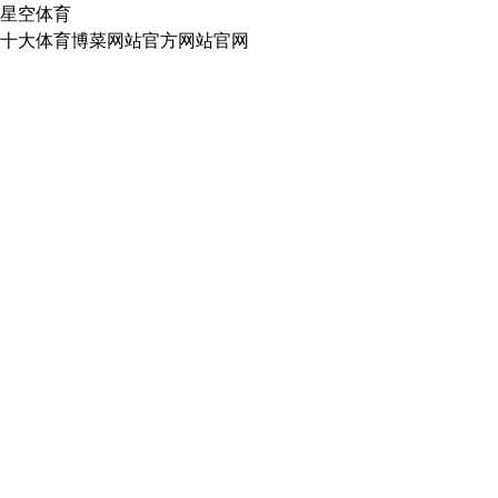
星空体育
十大体育博菜网站官方网站官网