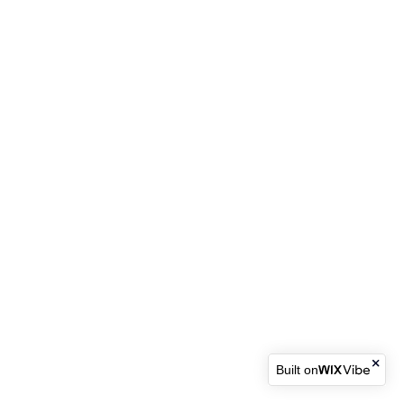
Built on