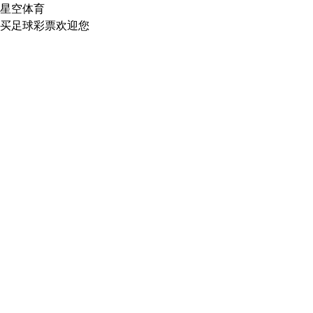
星空体育
买足球彩票欢迎您