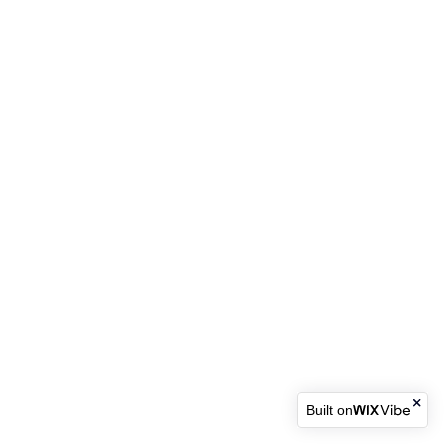
Built on