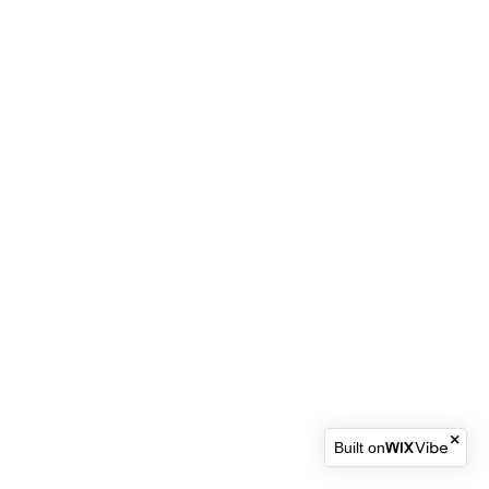
Built on