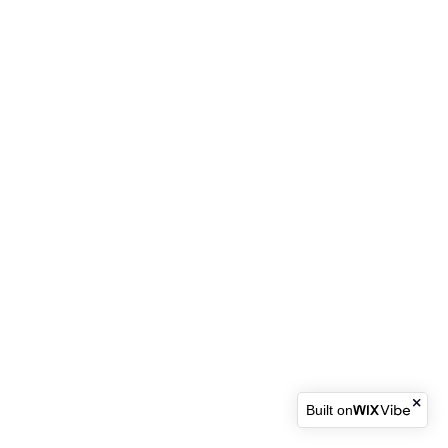
Built on