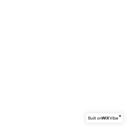
Built on