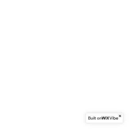
Built on