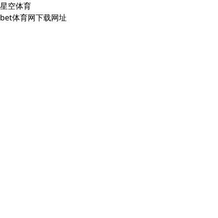
星空体育
bet体育网下载网址