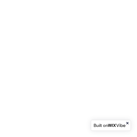
Built on