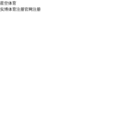
星空体育
实博体育注册官网注册