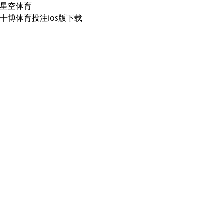
星空体育
十博体育投注ios版下载