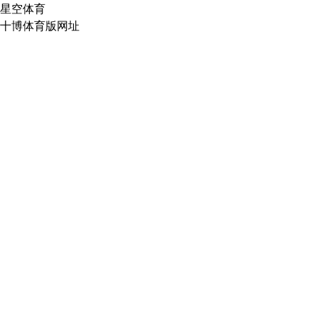
星空体育
十博体育版网址