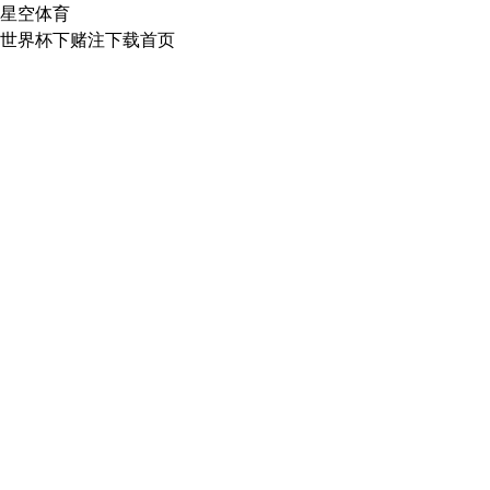
星空体育
世界杯下赌注下载首页