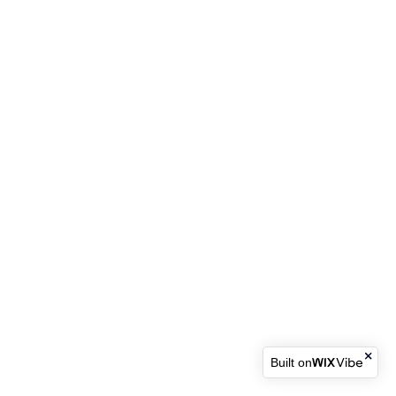
Built on