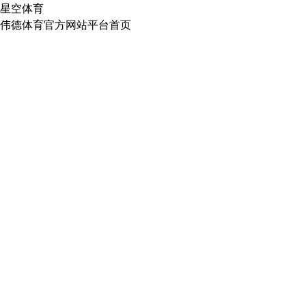
星空体育
伟德体育官方网站平台首页