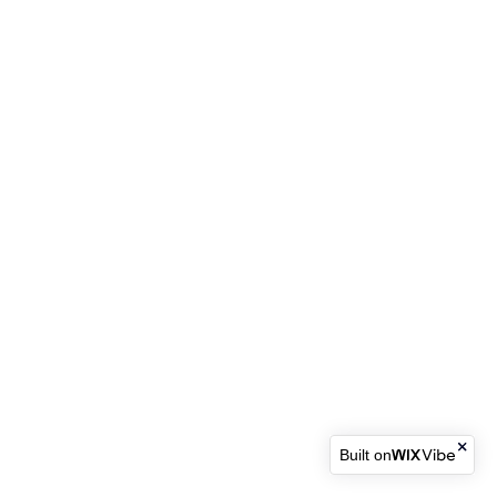
Built on