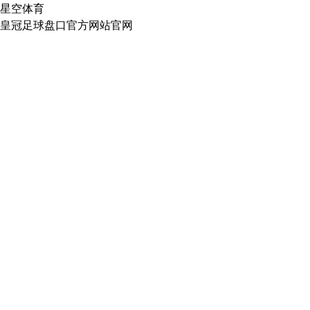
星空体育
皇冠足球盘口官方网站官网