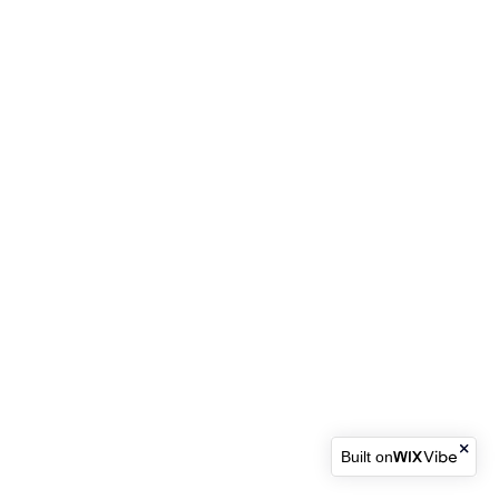
Built on