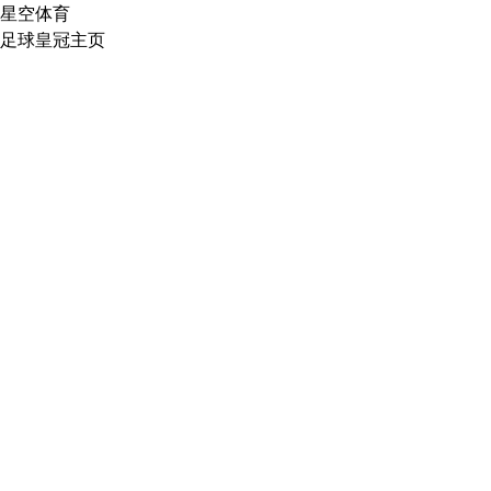
星空体育
足球皇冠主页