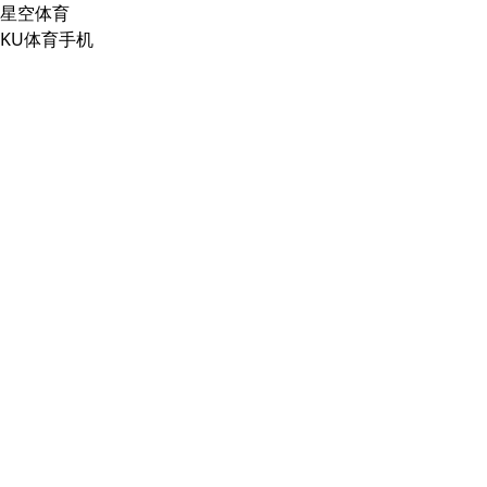
星空体育
KU体育手机