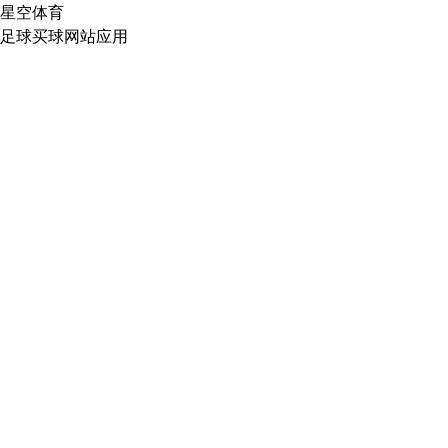
星空体育
足球买球网站应用