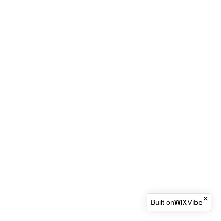
Built on