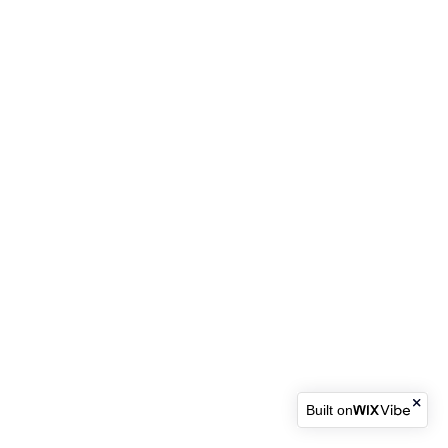
Built on