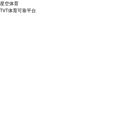
星空体育
TVT体育可靠平台