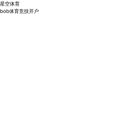
星空体育
bob体育竞技开户